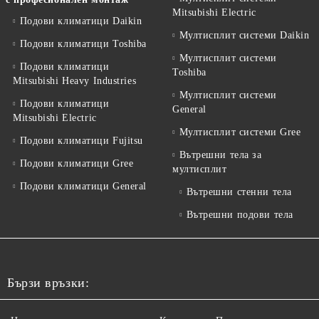
Mitsubishi Electric
Подови климатици Daikin
Мултисплит системи Daikin
Подови климатици Toshiba
Мултисплит системи
Подови климатици
Toshiba
Mitsubishi Heavy Industries
Мултисплит системи
Подови климатици
General
Mitsubishi Electric
Мултисплит системи Gree
Подови климатици Fujitsu
Вътрешни тела за
Подови климатици Gree
мултисплит
Подови климатици General
Вътрешни стенни тела
Вътрешни подови тела
Бързи връзки: