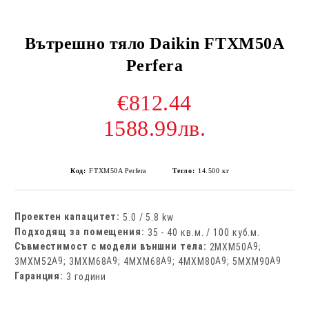
Вътрешно тяло Daikin FTXM50A
Perfera
€812.44
1588.99лв.
Код:
FTXM50A Perfera
Тегло:
14.500
кг
Проектен капацитет:
5.0 / 5.8 kw
Подходящ за помещения:
35 - 40 кв.м. / 100 куб.м.
Съвместимост с модели външни тела:
A9
2MXM50
;
A9
A9
A9
A9
A9
3MXM52
; 3MXM68
; 4MXM68
; 4MXM80
; 5MXM90
Гаранция:
3 години