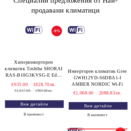
Специални предложения от Най-
продавани климатици
-8%
Хиперинверторен
климатик Toshiba SHORAI
Инверторен климатик Gree
RAS-B10G3KVSG-E Edge
GWH12YD-S6DBA1-I
WiFi, 10 000 BTU
AMBER NORDIC Wi-Fi
€935.00
1828.70лв.
€1,017.00
1989.08лв.
€1,068.00
2088.83лв.
Виж детайли
Виж детайли
В наличност
В наличност