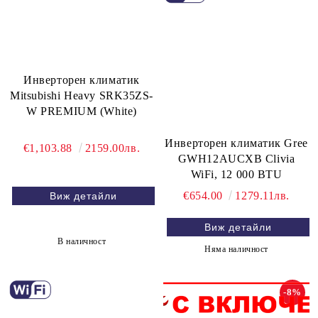
Инверторен климатик
Mitsubishi Heavy SRK35ZS-
W PREMIUM (White)
Инверторен климатик Gree
€1,103.88
2159.00лв.
GWH12AUCXB Clivia
WiFi, 12 000 BTU
€654.00
1279.11лв.
Виж детайли
Виж детайли
В наличност
Няма наличност
-8%