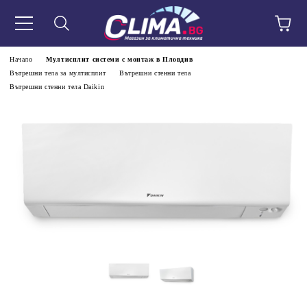
Начало
Мултисплит системи с монтаж в Пловдив
Вътрешни тела за мултисплит
Вътрешни стенни тела
Вътрешни стенни тела Daikin