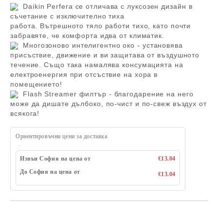
Daikin Perfera се отличава с л
уксозен дизайн в
съчетание с изключително тиха
работа. Вътрешното тяло работи тихо, като почти
забравяте, че комфорта идва от климатик.
Многозоново интелигентно око - установява
присъствие, движение и ви защитава от въздушното
течение. Също така намалява консумацията на
електроенергия при отсъствие на хора в
помещението!
Flash Streamer филтър - благодарение на него
може да дишате дълбоко, по-чист и по-свеж въздух от
всякога!
Ориентировъчни цени за доставка
Извън София на цена от
€13.04
До София на цена от
€13.04
Добави в желани