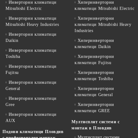
Инверторни климатици
Хиперинверторни
Mitsubishi Electric
климатици Mitsubishi Electric
Инверторни климатици
Хиперинверторни
Mitsubishi Heavy Industries
климатици Mitsubishi Heavy
Industries
Инверторни климатици
Daikin
Хиперинверторни
климатици Daikin
Инверторни климатици
Toshiba
Хиперинверторни
климатици Fujitsu
Инверторни климатици
Fujitsu
Хиперинверторни
климатици Toshiba
Инверторни климатици
General
Хиперинверторни
климатици General
Инверторни климатици
Gree
Хиперинверторни
климатици GREE
Инверторни климатици
AUX
Мултисплит системи с
монтаж в Пловдив
Подови климатици Пловдив
Мултисплит системи
с професионален монтаж