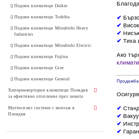
Благода
Инверторни климатици Mitsubishi
Подови климатици Daikin
Heavy Industries
Подови климатици Toshiba
✔
Бързо
Инверторни климатици Daikin
✔
Висок
Подови климатици Mitsubishi Heavy
✔
Нисък
Инверторни климатици Toshiba
Industries
✔
Тиха 
Инверторни климатици Fujitsu
Подови климатици Mitsubishi Electric
Ако тър
Инверторни климатици General
Подови климатици Fujitsu
климат
Инверторни климатици Gree
Подови климатици Gree
Инверторни климатици AUX
Подови климатици General
Продажба 
Хиперинверторни климатици Пловдив
Осигур
за ефективно отопление през зимата
Хиперинверторни климатици
✔
Станд
Мултисплит системи с монтаж в
Mitsubishi Electric
Пловдив
✔
Вакуу
✔
Инстр
Хиперинверторни климатици
Мултисплит системи Mitsubishi
✔
Гаран
Mitsubishi Heavy Industries
Electric