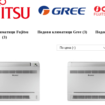
иматици Fujitsu
Подови климатици Gree (3)
Подо
(3)