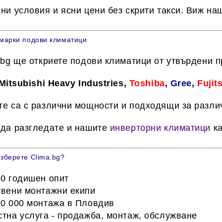
ни условия и ясни цени без скрити такси. Виж на
марки подови климатици
.bg ще откриете подови климатици от утвърдени п
Mitsubishi Heavy Industries
,
Toshiba
,
Gree
,
Fujit
е са с различни мощности и подходящи за разл
да разгледате и нашите
инверторни климатици
ка
зберете Clima.bg?
0 годишен опит
вени монтажни екипи
0 000 монтажа в Пловдив
тна услуга - продажба, монтаж, обслужване