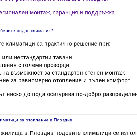
сионален монтаж, гаранция и поддръжка.
зберете подов климатик?
е климатици са практично решение при:
 или нестандартни тавани
ения с големи прозорци
 на възможност за стандартен стенен монтаж
ие за равномерно отопление и пълен комфорт
т ниско до пода осигурява по-добро разпределен
иматици за отопление в Пловдив
 жилища в Пловдив подовите климатици се използ