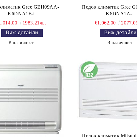
климатик Gree GEH09AA-
Подов климатик Gree 
K6DNA1F-I
K6DNA1A-I
1,014.00
1983.21лв.
€1,062.00
2077.0
Виж детайли
Виж детайли
В наличност
В наличност
Подов климатик Mitsubi