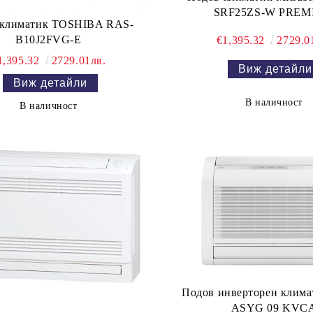
SRF25ZS-W PREM
 климатик TOSHIBA RAS-
B10J2FVG-E
€1,395.32
2729.0
1,395.32
2729.01лв.
Виж детайли
Виж детайли
В наличност
В наличност
Подов инверторен климат
ASYG 09 KVC