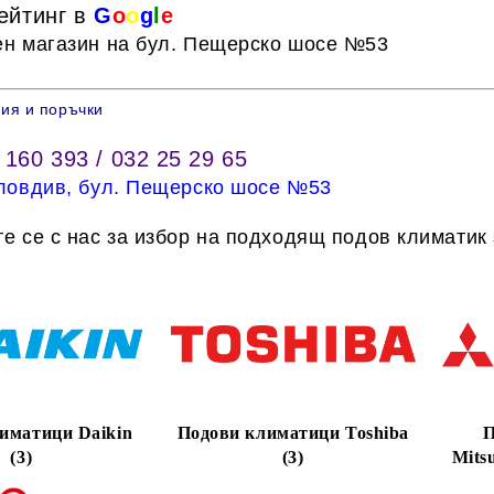
ейтинг в
G
o
o
g
l
e
н магазин на бул. Пещерско шосе №53
ия и поръчки
 160 393
/
032 25 29 65
Пловдив, бул. Пещерско шосе №53
е се с нас за избор на подходящ подов климатик
иматици Daikin
Подови климатици Toshiba
П
(3)
(3)
Mitsu