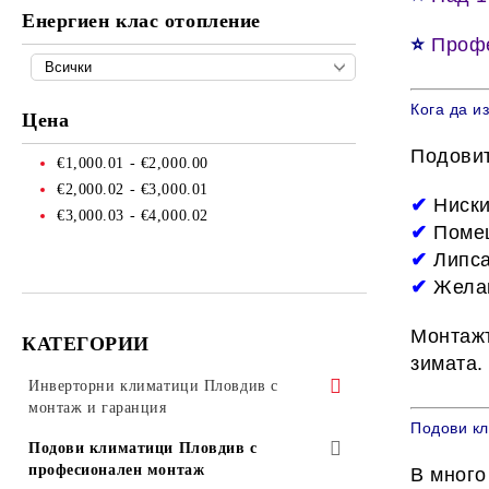
Енергиен клас отопление
⭐
Профе
Кога да и
Цена
Подовит
€1,000.01 - €2,000.00
€2,000.02 - €3,000.01
✔
Ниски
€3,000.03 - €4,000.02
✔
Помещ
✔
Липса
✔
Желан
Монтажъ
КАТЕГОРИИ
зимата.
Инверторни климатици Пловдив с
монтаж и гаранция
Подови кл
Инверторни климатици Mitsubishi
Подови климатици Пловдив с
Electric
професионален монтаж
В много