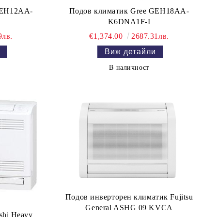
GEH12AA-
Подов климатик Gree GEH18AA-
K6DNA1F-I
9лв.
€1,374.00
2687.31лв.
Виж детайли
В наличност
Подов инверторен климатик Fujitsu
General ASHG 09 KVCA
shi Heavy