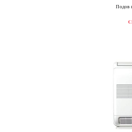
Подов 
€