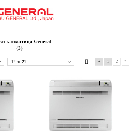
ви климатици General
(3)
«
»
1
2