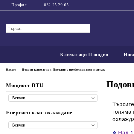
Профил
032 25 29 65
Климатици Пловдив
Инв
Начало
Подови климатици Пловдив с професионален монтаж
Подов
Мощност BTU
Търсите
голяма 
Енергиен клас охлаждане
охлажда
⭐
Над 1