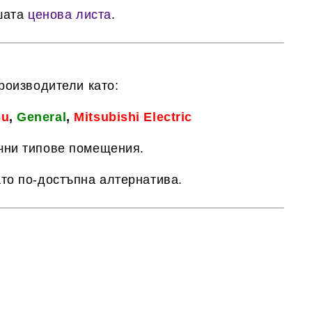
шата
ценова листа
.
роизводители като:
su
,
General
,
Mitsubishi Electric
ични типове помещения.
то по-достъпна алтернатива.