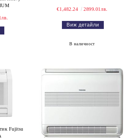
IUM
€1,482.24
2899.01лв.
1лв.
Виж детайли
В наличност
ик Fujitsu
A