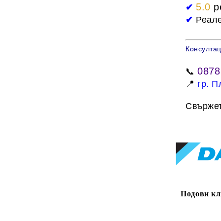
5.0
р
✔
✔
Реале
Консултац
0878
📞
📍
гр. 
Свържет
Подови кл