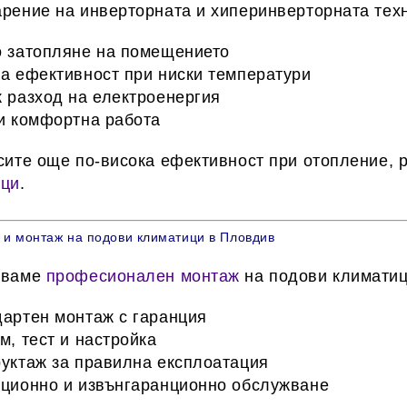
рение на инверторната и хиперинверторната техн
 затопляне на помещението
а ефективност при ниски температури
 разход на електроенергия
и комфортна работа
сите още по-висока ефективност при отопление,
ици
.
и монтаж на подови климатици в Пловдив
яваме
професионален монтаж
на подови климатиц
артен монтаж с гаранция
м, тест и настройка
уктаж за правилна експлоатация
ционно и извънгаранционно обслужване