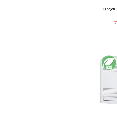
Подов
€