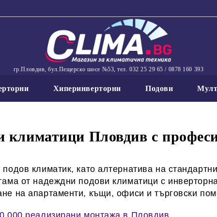
гр.Пловдив, бул.Пещерско шосе №53, тел. 032 25 29 65 / 0878 160 393
ерторни
Хиперинверторни
Подови
Мулт
и климатици Пловдив с профес
 подов климатик, като алтернатива на стандартни
гама от надеждни подови климатици с инверторна
не на апартаменти, къщи, офиси и търговски по
0 000 реализирани монтажа в Пловдив.