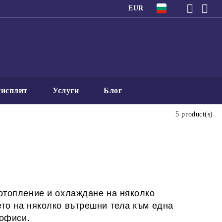
EUR
исплит
Услуги
Блог
5 product(s)
 отопление и охлаждане на няколко
то на няколко вътрешни тела към една
 офиси
.