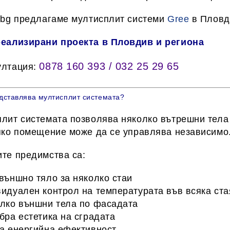
.bg
предлагаме мултисплит системи
Gree
в
Пловд
реализирани проекта в Пловдив и региона
0878 160 393 / 032 25 29 65
ултация:
дставлява мултисплит системата?
лит системата позволява
няколко вътрешни тела
яко помещение може да се управлява независимо
те предимства са:
външно тяло за няколко стаи
идуален контрол на температурата във всяка ста
лко външни тела по фасадата
бра естетика на сградата
а енергийна ефективност