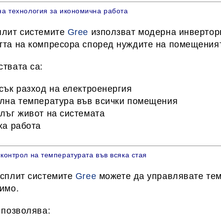
а технология за икономична работа
плит системите
Gree
използват модерна инверторн
та на компресора според нуждите на помещения
твата са:
сък разход на електроенергия
лна температура във всички помещения
лъг живот на системата
ха работа
контрол на температурата във всяка стая
сплит системите
Gree
можете да управлявате
те
симо
.
 позволява: