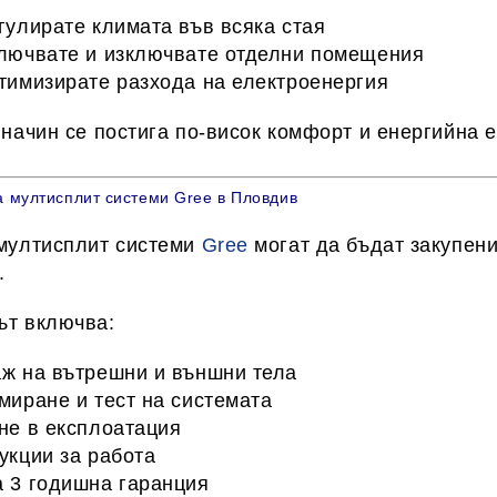
гулирате климата във всяка стая
лючвате и изключвате отделни помещения
тимизирате разхода на електроенергия
 начин се постига
по-висок комфорт и енергийна 
 мултисплит системи Gree в Пловдив
мултисплит системи
Gree
могат да бъдат закупен
.
ът включва:
ж на вътрешни и външни тела
миране и тест на системата
не в експлоатация
укции за работа
 3 годишна гаранция