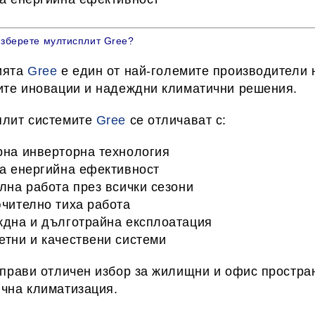
зберете мултисплит Gree?
ията
Gree
е един от най-големите производители н
ите иновации и надеждни климатични решения.
плит системите
Gree
се отличават с:
на инверторна технология
а енергийна ефективност
лна работа през всички сезони
чително тиха работа
дна и дълготрайна експлоатация
тни и качествени системи
 прави отличен избор за
жилищни и офис простра
чна климатизация.