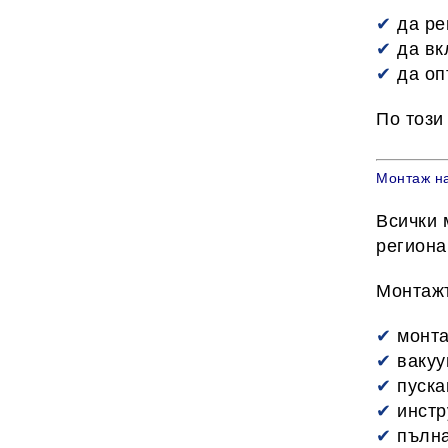
✔
да ре
✔
да вк
✔
да оп
По този
Монтаж на
Всички 
региона
Монтаж
✔
монта
✔
вакуу
✔
пуска
✔
инстр
✔
пълна