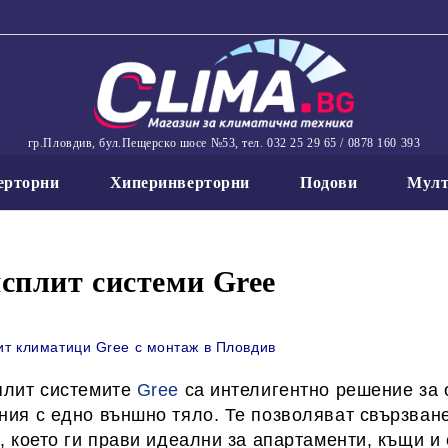
гр.Пловдив, бул.Пещерско шосе №53, тел. 032 25 29 65 / 0878 160 393
ерторни
Хиперинверторни
Подови
Мулт
сплит системи Gree
т климатици Gree с монтаж в Пловдив
плит системите
Gree
са интелигентно решение за
ия с едно външно тяло. Те позволяват свързване
, което ги прави идеални за
апартаменти, къщи и