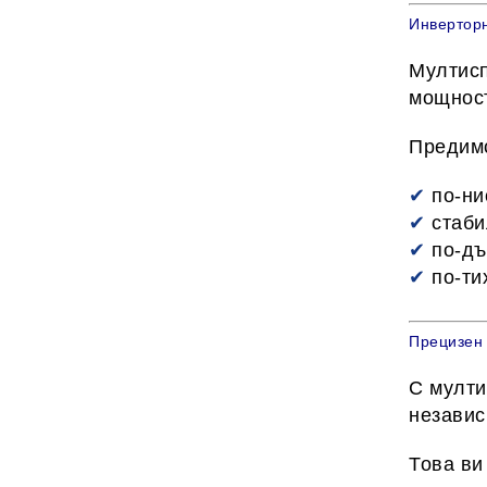
Инверторн
Мултис
мощност
Предимс
✔
по-ни
✔
стаби
✔
по-дъ
✔
по-ти
Прецизен 
С мулти
незави
Това ви