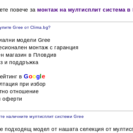
ете повече за
монтаж на мултисплит система в
упите Gree от Clima.bg?
ални модели Gree
сионален монтаж с гаранция
н магазин в Пловдив
з и поддръжка
G
o
o
g
l
e
рейтинг в
лтация при избор
тно отношение
 оферти
те наличните мултисплит системи Gree
е подходящ модел от нашата селекция от
мултис