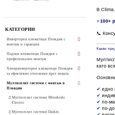
В
Clima
⭐
100+ 
КАТЕГОРИИ
📞 Конс
Инверторни климатици Пловдив с
монтаж и гаранция
Какво пре
Инверторни климатици Mitsubishi
Подови климатици Пловдив с
Electric
професионален монтаж
Мултисп
като вс
Инверторни климатици Mitsubishi
Подови климатици Daikin
Хиперинверторни климатици Пловдив
Heavy Industries
за ефективно отопление през зимата
Основни
Подови климатици Toshiba
Инверторни климатици Daikin
Хиперинверторни климатици
Мултисплит системи с монтаж в
Подови климатици Mitsubishi Heavy
Mitsubishi Electric
Пловдив
✔
едно 
Инверторни климатици Toshiba
Industries
✔
индив
Хиперинверторни климатици
Мултисплит системи Mitsubishi
Инверторни климатици Fujitsu
Подови климатици Mitsubishi Electric
✔
по-ма
Mitsubishi Heavy Industries
Electric
✔
по-до
Инверторни климатици General
Подови климатици Fujitsu
Хиперинверторни климатици Daikin
Мултисплит системи Daikin
✔
висок