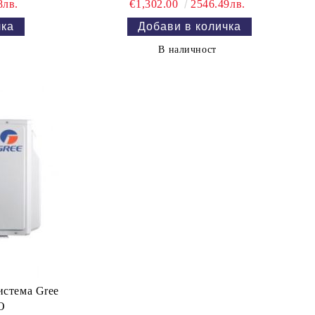
8лв.
€1,302.00
2546.49лв.
В наличност
истема Gree
O