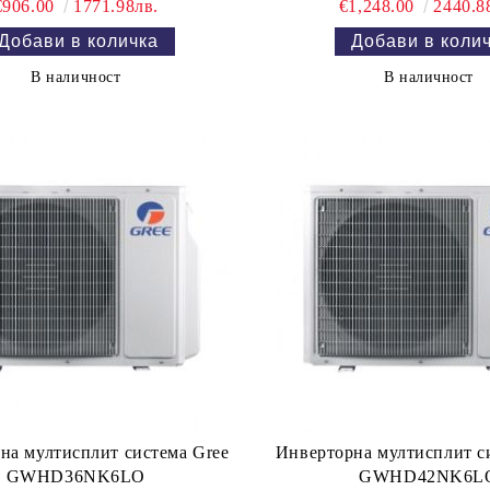
€906.00
1771.98лв.
€1,248.00
2440.8
В наличност
В наличност
на мултисплит система Gree
Инверторна мултисплит с
GWHD36NK6LO
GWHD42NK6L