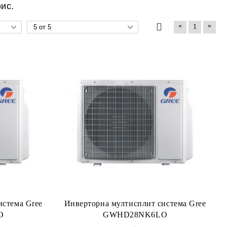
ис.
«
»
1
истема Gree
Инверторна мултисплит система Gree
O
GWHD28NK6LO