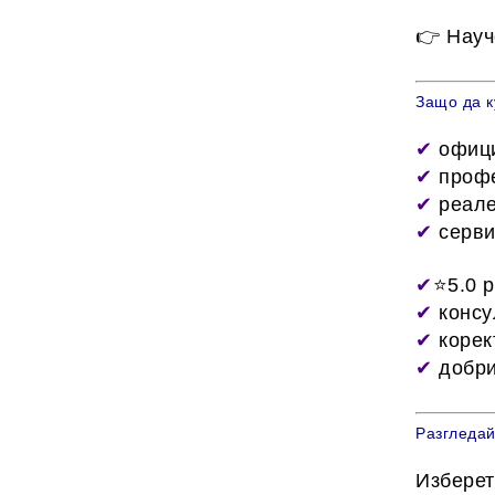
👉 Науч
Защо да к
✔
офици
✔
профе
✔
реале
✔
серви
✔
⭐5.0 
✔
консу
✔
корек
✔
добри
Разгледай
Изберет