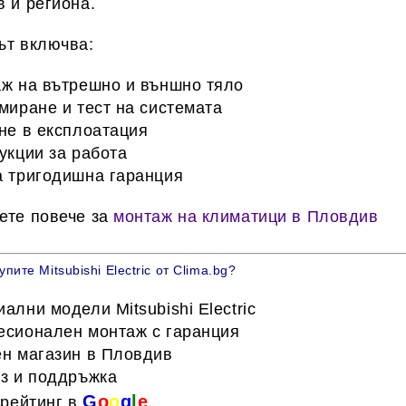
 и региона
.
ът включва:
ж на вътрешно и външно тяло
умиране
и тест
на системата
не в експлоатация
укции за работа
 тригодишна гаранция
ете повече за
монтаж на климатици в Пловдив
пите Mitsubishi Electric от Clima.bg?
иални модели
Mitsubishi Electric
сионален монтаж с гаранция
н магазин в Пловдив
з и поддръжка
G
o
o
g
l
e
 рейтинг в