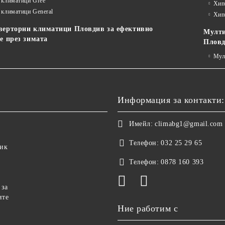
 климатици Gree
Хип
 климатици General
Хип
верторни климатици Пловдив за ефективно
Мулти
е през зимата
Плов
Мулт
Информация за контакти:
Имейл:
climabg1@gmail.com
Телефон:
032 25 29 65
тик
Телефон:
0878 160 393
 за
ите
Ние работим с