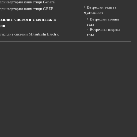
еринверторни климатици General
Вътрешни тела за
еринверторни климатици GREE
мултисплит
сплит системи с монтаж в
Вътрешни стенни
тела
див
Вътрешни подови
исплит системи Mitsubishi Electric
тела