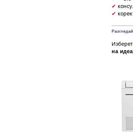
✔
консу
✔
корек
Разгледай
Изберет
на иде