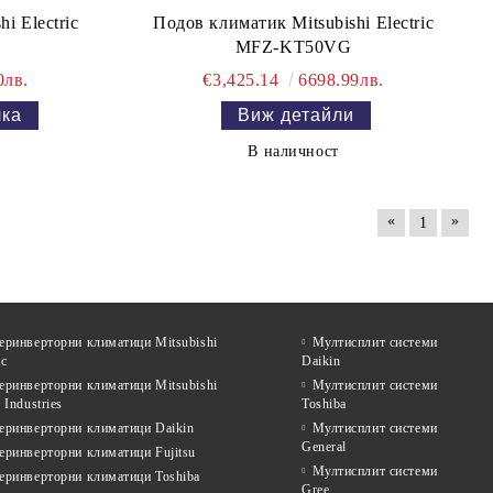
i Electric
Подов климатик Mitsubishi Electric
MFZ-KT50VG
0лв.
€3,425.14
6698.99лв.
Виж детайли
В наличност
«
»
1
еринверторни климатици Mitsubishi
Мултисплит системи
ic
Daikin
еринверторни климатици Mitsubishi
Мултисплит системи
 Industries
Toshiba
еринверторни климатици Daikin
Мултисплит системи
General
еринверторни климатици Fujitsu
Мултисплит системи
еринверторни климатици Toshiba
Gree