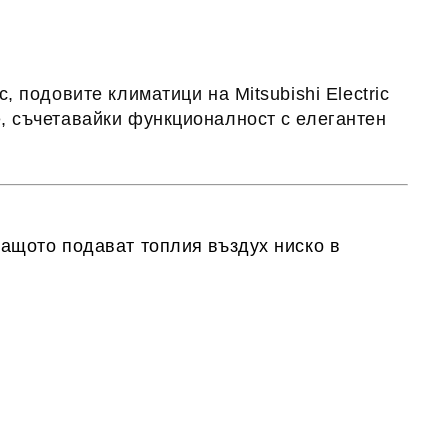
с, подовите климатици на
Mitsubishi Electric
, съчетавайки функционалност с елегантен
ащото подават топлия въздух ниско в