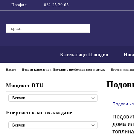
Профил
032 25 29 65
Климатици Пловдив
Инв
Начало
Подови климатици Пловдив с професионален монтаж
Подови климатиц
Подови
Мощност BTU
Подови кл
Енергиен клас охлаждане
Подови
дома ил
топлина