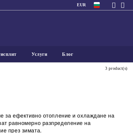
EUR
исплит
Услуги
Блог
3 product(s)
е за ефективно отопление и охлаждане на
яват равномерно разпределение на
ие през зимата.