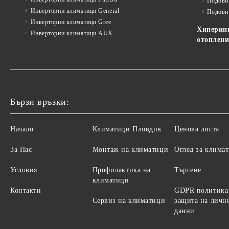
Подови
Инверторни климатици General
Подови
Инверторни климатици Gree
Хиперин
Инверторни климатици AUX
отоплени
Бързи връзки:
Начало
Климатици Пловдив
Ценова листа
За Нас
Монтаж на климатици
Оглед за клима
Условия
Профилактика на
Търсене
климатици
Контакти
GDPR политика
Сервиз на климатици
защита на личн
данни