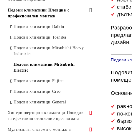
✔
стаби
Инверторни климатици Mitsubishi
Подови климатици Пловдив с
✔
дълъг
Electric
професионален монтаж
Инверторни климатици Mitsubishi
Подови климатици Daikin
Разрабо
Heavy Industries
предлаг
Подови климатици Toshiba
дизайн.
Инверторни климатици Daikin
Подови климатици Mitsubishi Heavy
Инверторни климатици Toshiba
Industries
Подови кл
Инверторни климатици Fujitsu
Подови климатици Mitsubishi
Electric
Подовит
Инверторни климатици General
помещен
Подови климатици Fujitsu
Инверторни климатици Gree
Подови климатици Gree
Основни
Инверторни климатици AUX
Подови климатици General
✔
равно
Хиперинверторни климатици Пловдив
✔
по-ко
за ефективно отопление през зимата
✔
бързо
✔
висок
Хиперинверторни климатици
Мултисплит системи с монтаж в