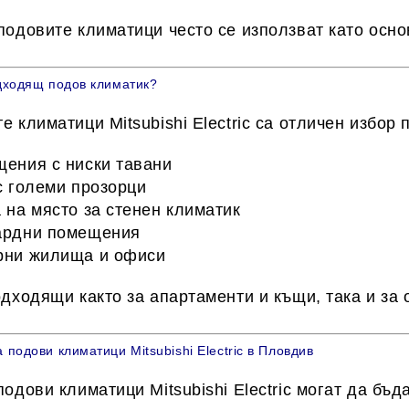
подовите климатици често се използват като
осно
дходящ подов климатик?
те климатици
Mitsubishi Electric
са отличен избор п
ения с ниски тавани
с големи прозорци
 на място за стенен климатик
рдни помещения
ни жилища и офиси
одходящи както за
апартаменти и къщи
, така и за
 подови климатици Mitsubishi Electric в Пловдив
подови климатици
Mitsubishi Electric
могат да бъда