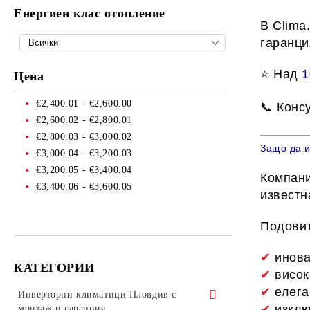
Енергиен клас отопление
В
Clima
гаранци
⭐ Над
1
Цена
€2,400.01 - €2,600.00
📞 Конс
€2,600.02 - €2,800.01
€2,800.03 - €3,000.02
Защо да и
€3,000.04 - €3,200.03
€3,200.05 - €3,400.04
Компан
€3,400.06 - €3,600.05
известн
Подови
✔
инова
КАТЕГОРИИ
✔
висок
✔
елега
Инверторни климатици Пловдив с
✔
изклю
монтаж и гаранция