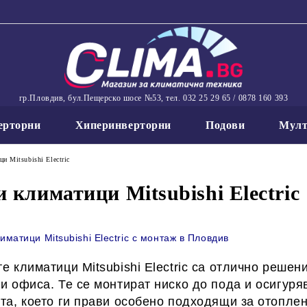
гр.Пловдив, бул.Пещерско шосе №53, тел. 032 25 29 65 / 0878 160 393
ерторни
Хиперинверторни
Подови
Мулт
и Mitsubishi Electric
 климатици Mitsubishi Electric
иматици Mitsubishi Electric с монтаж в Пловдив
те климатици
Mitsubishi Electric
са отлично решени
и офиса. Те се монтират ниско до пода и осигур
та, което ги прави особено подходящи за отоплен