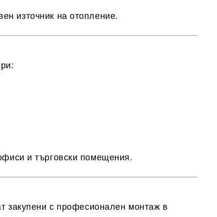
вен източник на отопление
.
ри:
офиси и търговски помещения
.
т закупени с
професионален монтаж в