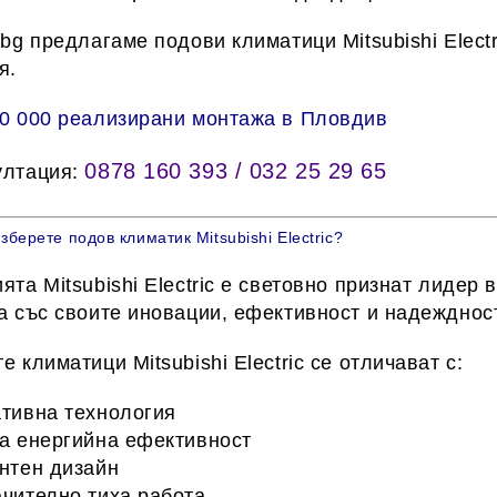
.bg
предлагаме подови климатици Mitsubishi Electr
я.
0 000 реализирани монтажа в Пловдив
0878 160 393 / 032 25 29 65
ултация:
зберете подов климатик Mitsubishi Electric?
ията
Mitsubishi Electric
е световно признат лидер в
а със своите иновации, ефективност и надеждност
те климатици
Mitsubishi Electric
се отличават с:
тивна технология
а енергийна ефективност
нтен дизайн
чително тиха работа