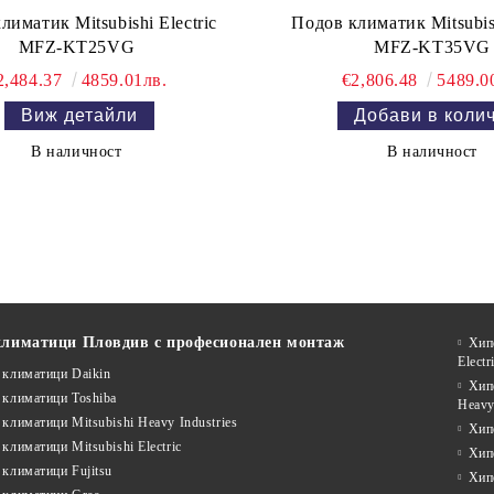
лиматик Mitsubishi Electric
Подов климатик Mitsubish
MFZ-KT25VG
MFZ-KT35VG
2,484.37
4859.01лв.
€2,806.48
5489.0
Виж детайли
В наличност
В наличност
климатици Пловдив с професионален монтаж
Хип
Electr
 климатици Daikin
Хип
 климатици Toshiba
Heavy
климатици Mitsubishi Heavy Industries
Хип
климатици Mitsubishi Electric
Хип
климатици Fujitsu
Хип