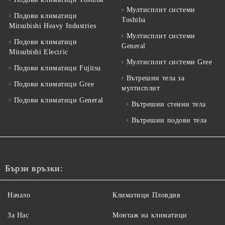
Мултисплит системи
Подови климатици
Toshiba
Mitsubishi Heavy Industries
Мултисплит системи
Подови климатици
General
Mitsubishi Electric
Мултисплит системи Gree
Подови климатици Fujitsu
Вътрешни тела за
Подови климатици Gree
мултисплит
Подови климатици General
Вътрешни стенни тела
Вътрешни подови тела
Бързи връзки:
Начало
Климатици Пловдив
За Нас
Монтаж на климатици