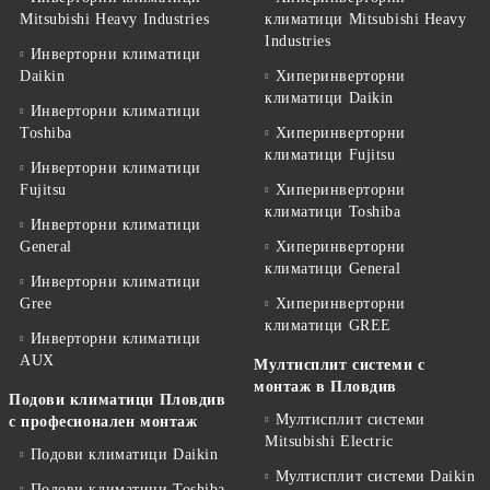
Mitsubishi Heavy Industries
климатици Mitsubishi Heavy
Industries
Инверторни климатици
Daikin
Хиперинверторни
климатици Daikin
Инверторни климатици
Toshiba
Хиперинверторни
климатици Fujitsu
Инверторни климатици
Fujitsu
Хиперинверторни
климатици Toshiba
Инверторни климатици
General
Хиперинверторни
климатици General
Инверторни климатици
Gree
Хиперинверторни
климатици GREE
Инверторни климатици
AUX
Мултисплит системи с
монтаж в Пловдив
Подови климатици Пловдив
Мултисплит системи
с професионален монтаж
Mitsubishi Electric
Подови климатици Daikin
Мултисплит системи Daikin
Подови климатици Toshiba