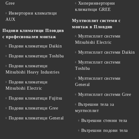
Gree
Хиперинверторни
климатици GREE
Инверторни климатици
AUX
Мултисплит системи с
монтаж в Пловдив
Подови климатици Пловдив
Мултисплит системи
с професионален монтаж
Mitsubishi Electric
Подови климатици Daikin
Мултисплит системи Daikin
Подови климатици Toshiba
Мултисплит системи
Подови климатици
Toshiba
Mitsubishi Heavy Industries
Мултисплит системи
Подови климатици
General
Mitsubishi Electric
Мултисплит системи Gree
Подови климатици Fujitsu
Вътрешни тела за
Подови климатици Gree
мултисплит
Подови климатици General
Вътрешни стенни тела
Вътрешни подови тела