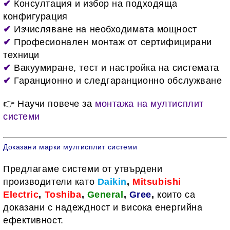
✔
Консултация и избор на подходяща
конфигурация
✔
Изчисляване на необходимата мощност
✔
Професионален монтаж от сертифицирани
техници
✔
Вакуумиране, тест и настройка на системата
✔
Гаранционно и следгаранционно обслужване
👉 Научи повече за
монтажа на мултисплит
системи
Доказани марки мултисплит системи
Предлагаме системи от утвърдени
производители като
Daikin
,
Mitsubishi
Electric
,
Toshiba
,
General
,
Gree
,
които са
доказани с надеждност и висока енергийна
ефективност.