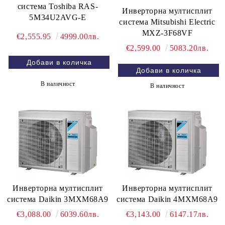
система Toshiba RAS-
Инверторна мултисплит
5M34U2AVG-E
система Mitsubishi Electric
MXZ-3F68VF
€2,555.95
4999.00лв.
€2,599.00
5083.20лв.
В наличност
В наличност
Инверторна мултисплит
Инверторна мултисплит
система Daikin 3MXM68A9
система Daikin 4MXM68A9
€3,088.00
6039.60лв.
€3,143.00
6147.17лв.