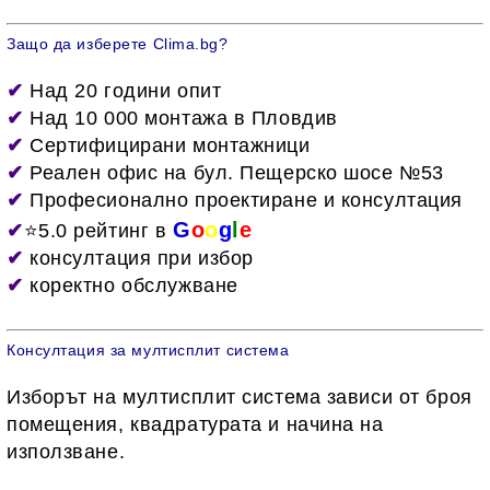
Защо да изберете Clima.bg?
✔
Над 20 години опит
✔
Над 10 000 монтажа в Пловдив
✔
Сертифицирани монтажници
✔
Реален офис на бул. Пещерско шосе №53
✔
Професионално проектиране и консултация
G
o
o
g
l
e
✔
⭐5.0 рейтинг в
✔
консултация при избор
✔
коректно обслужване
Консултация за мултисплит система
Изборът на мултисплит система зависи от броя
помещения, квадратурата и начина на
използване.