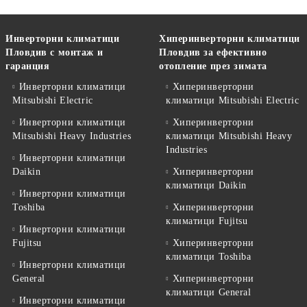
Инверторни климатици
Хиперинверторни климатици
Пловдив с монтаж и
Пловдив за ефективно
гаранция
отопление през зимата
Инверторни климатици
Хиперинверторни
Mitsubishi Electric
климатици Mitsubishi Electric
Инверторни климатици
Хиперинверторни
Mitsubishi Heavy Industries
климатици Mitsubishi Heavy
Industries
Инверторни климатици
Daikin
Хиперинверторни
климатици Daikin
Инверторни климатици
Toshiba
Хиперинверторни
климатици Fujitsu
Инверторни климатици
Fujitsu
Хиперинверторни
климатици Toshiba
Инверторни климатици
General
Хиперинверторни
климатици General
Инверторни климатици