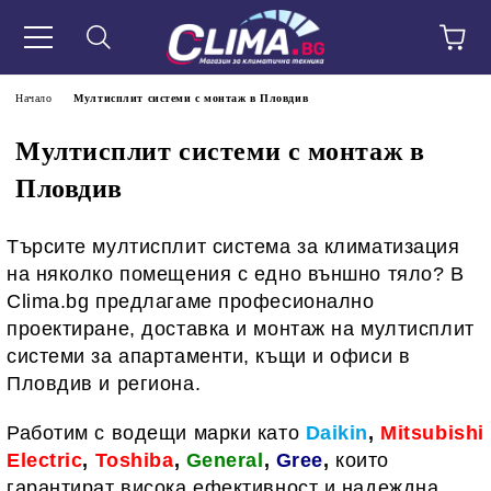
Начало
Мултисплит системи с монтаж в Пловдив
Мултисплит системи с монтаж в
Пловдив
Търсите мултисплит система за климатизация
на няколко помещения с едно външно тяло? В
Clima.bg предлагаме професионално
проектиране, доставка и монтаж на мултисплит
системи за апартаменти, къщи и офиси в
Пловдив и региона.
Работим с водещи марки като
Daikin
,
Mitsubishi
Electric
,
Toshiba
,
General
,
Gree
,
които
гарантират висока ефективност и надеждна