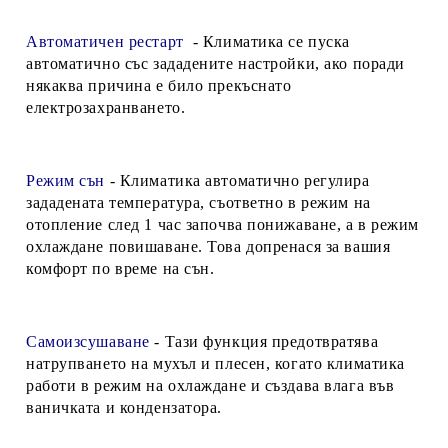
Автоматичен рестарт
- Климатика се пуска
автоматично със зададените настройки, ако поради
някаква причина е било прекъснато
електрозахранването.
Режим сън
- Климатика автоматично регулира
зададената температура, съответно в режим на
отопление след 1 час започва понижаване, а в режим
охлаждане повишаване. Това допренася за вашия
комфорт по време на сън.
Самоизсушаване
- Тази функция предотвратява
натрупването на мухъл и плесен, когато климатика
работи в режим на охлаждане и създава влага във
ваничката и кондензатора.