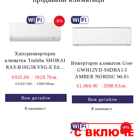
-8%
Хиперинверторен
климатик Toshiba SHORAI
Инверторен климатик Gree
RAS-B10G3KVSG-E Edge
GWH12YD-S6DBA1-I
WiFi, 10 000 BTU
AMBER NORDIC Wi-Fi
€935.00
1828.70лв.
€1,017.00
1989.08лв.
€1,068.00
2088.83лв.
Виж детайли
Виж детайли
В наличност
В наличност
-9%