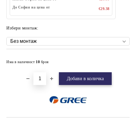
До София на цена от
€29.38
Избери монтаж:
Добави в желани
Има в наличност
10
броя