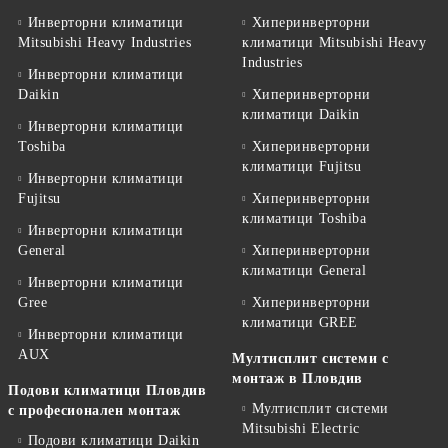
Инверторни климатици
Хиперинверторни
Mitsubishi Heavy Industries
климатици Mitsubishi Heavy
Industries
Инверторни климатици
Daikin
Хиперинверторни
климатици Daikin
Инверторни климатици
Toshiba
Хиперинверторни
климатици Fujitsu
Инверторни климатици
Fujitsu
Хиперинверторни
климатици Toshiba
Инверторни климатици
General
Хиперинверторни
климатици General
Инверторни климатици
Gree
Хиперинверторни
климатици GREE
Инверторни климатици
AUX
Мултисплит системи с
монтаж в Пловдив
Подови климатици Пловдив
Мултисплит системи
с професионален монтаж
Mitsubishi Electric
Подови климатици Daikin