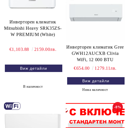
Инверторен климатик
Mitsubishi Heavy SRK35ZS-
W PREMIUM (White)
Инверторен климатик Gree
€1,103.88
2159.00лв.
GWH12AUCXB Clivia
WiFi, 12 000 BTU
€654.00
1279.11лв.
Виж детайли
Виж детайли
В наличност
Няма наличност
-8%