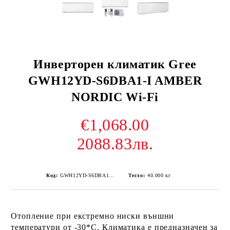
Инверторен климатик Gree
GWH12YD-S6DBA1-I AMBER
NORDIC Wi-Fi
€1,068.00
2088.83лв.
Код:
GWH12YD-S6DBA1-I AMBER NORDIC Wi-Fi
Тегло:
40.000
кг
Отопление при екстремно ниски външни
температури от
-30*C
. Климатика е предназначен за