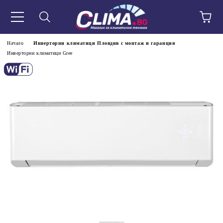
Начало
Инверторни климатици Пловдив с монтаж и гаранция
Инверторни климатици Gree