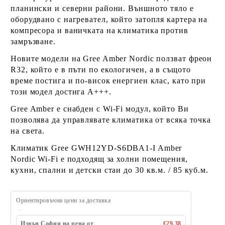
планински и северни райони. Външното тяло е
оборудвано с
нагревател
, който затопля картера на
компресора и ваничката на климатика против
замръзване.
Новите модели на Gree Amber Nordic ползват
фреон
R32
, който е в пъти по екологичен, а в същото
време постига и по-висок енергиен клас, като при
този модел достига
А+++
.
Gree Amber е снабден с
Wi-Fi модул
, който Ви
позволява да управлявате климатика от всяка точка
на света.
Климатик Gree GWH12YD-S6DBA1-I Amber
Nordic Wi-Fi е подходящ за холни помещения,
кухни, спални и детски стаи до
30 кв.м. / 85 куб.м
.
Ориентировъчни цени за доставка
Извън София на цена от
€29.38