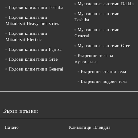
Мултисплит системи Daikin
Подови климатици Toshiba
Мултисплит системи
Подови климатици
Toshiba
Mitsubishi Heavy Industries
Мултисплит системи
Подови климатици
General
Mitsubishi Electric
Мултисплит системи Gree
Подови климатици Fujitsu
Вътрешни тела за
Подови климатици Gree
мултисплит
Подови климатици General
Вътрешни стенни тела
Вътрешни подови тела
Бързи връзки:
Начало
Климатици Пловдив