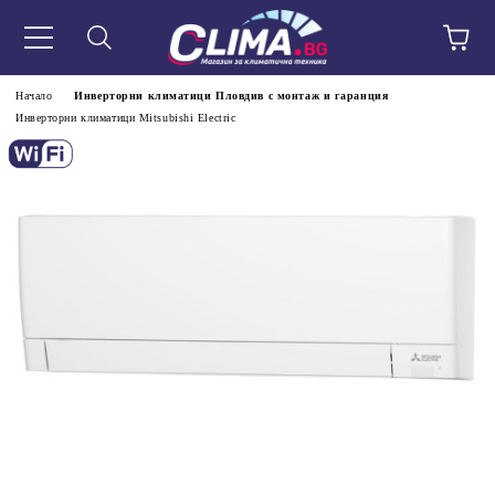
Начало
Инверторни климатици Пловдив с монтаж и гаранция
Инверторни климатици Mitsubishi Electric