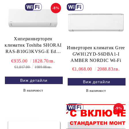
-8%
Хиперинверторен
климатик Toshiba SHORAI
Инверторен климатик Gree
RAS-B10G3KVSG-E Edge
GWH12YD-S6DBA1-I
WiFi, 10 000 BTU
AMBER NORDIC Wi-Fi
€935.00
1828.70лв.
€1,017.00
1989.08лв.
€1,068.00
2088.83лв.
Виж детайли
Виж детайли
В наличност
В наличност
-9%