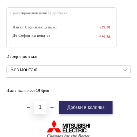
Ориентировъчни цени за доставка
Извън София на цена от
€29.38
До София на цена от
€29.38
Избери монтаж:
Добави в желани
Има в наличност
10
броя