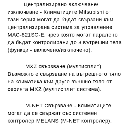
Централизирано включване/
изключване
-
Климатиците Mitsubishi от
тази серия могат да бъдат свързани към
централизирана система за управление
MAC-821SC-E, чрез която могат паралено
да бъдат контролирани до 8 вътрешни тела
(функци - включено/изключено).
MXZ свързване (мултисплит)
-
Възможно е свързване на вътрешното тяло
на климатика към друго външно тяло от
серията MXZ (мултисплит система).
M-NET Свързване
-
Климатиците
могат да се свържат със системен
контролер MELANS (M-NET контролер).