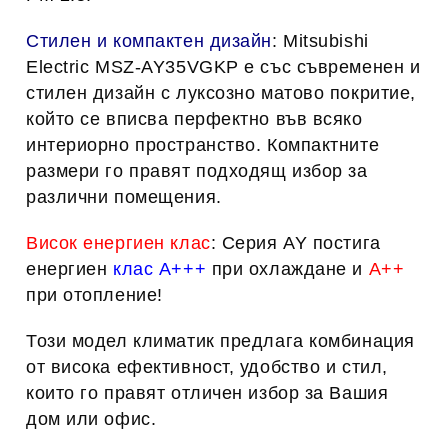
Стилен и компактен дизайн
: Mitsubishi 
Electric MSZ-AY35VGKP е със съвременен и 
стилен дизайн с 
луксозно матово покритие
, 
който се вписва перфектно във всяко 
интериорно пространство. Компактните 
размери го правят подходящ избор за 
различни помещения.
Висок енергиен клас
: Серия AY постига 
енергиен 
клас А+++
 при охлаждане и 
А++
при отопление!
Този модел климатик предлага комбинация 
от висока ефективност, удобство и стил, 
които го правят отличен избор за Вашия 
дом или офис.