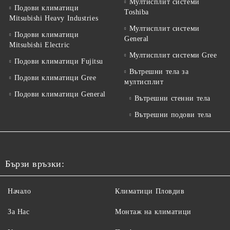
Мултисплит системи
Подови климатици
Toshiba
Mitsubishi Heavy Industries
Мултисплит системи
Подови климатици
General
Mitsubishi Electric
Мултисплит системи Gree
Подови климатици Fujitsu
Вътрешни тела за
Подови климатици Gree
мултисплит
Подови климатици General
Вътрешни стенни тела
Вътрешни подови тела
Бързи връзки:
Начало
Климатици Пловдив
За Нас
Монтаж на климатици