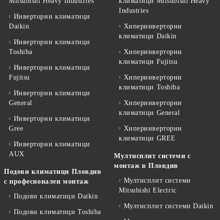
Mitsubishi Heavy Industries
климатици Mitsubishi Heavy
Industries
Инверторни климатици
Daikin
Хиперинверторни
климатици Daikin
Инверторни климатици
Toshiba
Хиперинверторни
климатици Fujitsu
Инверторни климатици
Fujitsu
Хиперинверторни
климатици Toshiba
Инверторни климатици
General
Хиперинверторни
климатици General
Инверторни климатици
Gree
Хиперинверторни
климатици GREE
Инверторни климатици
AUX
Мултисплит системи с
монтаж в Пловдив
Подови климатици Пловдив
Мултисплит системи
с професионален монтаж
Mitsubishi Electric
Подови климатици Daikin
Мултисплит системи Daikin
Подови климатици Toshiba