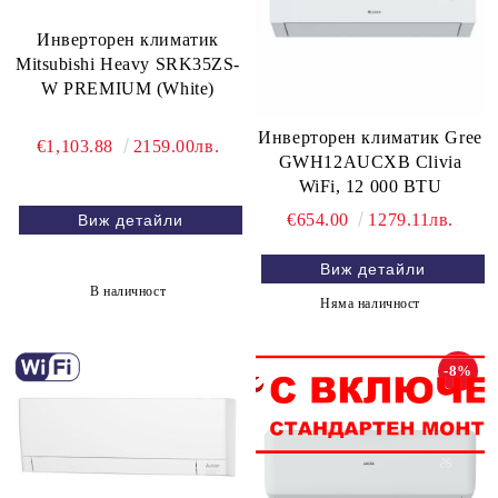
Инверторен климатик
Mitsubishi Heavy SRK35ZS-
W PREMIUM (White)
Инверторен климатик Gree
€1,103.88
2159.00лв.
GWH12AUCXB Clivia
WiFi, 12 000 BTU
€654.00
1279.11лв.
Виж детайли
Виж детайли
В наличност
Няма наличност
-8%