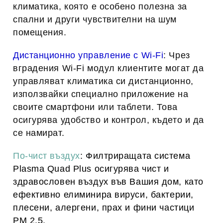
климатика
, която е особено полезна за 
спални и други чувствителни на шум 
помещения.
Дистанционно управление с Wi-Fi
: Чрез 
вградения 
Wi-Fi модул
 клиентите могат да 
управляват климатика си дистанционно, 
използвайки специално приложение на 
своите смартфони или таблети. Това 
осигурява удобство и контрол, където и да 
се намират.
По-чист въздух
: Филтриращата система 
Plasma Quad Plus
 осигурява 
чист и 
здравословен въздух
 във Вашия дом, като 
ефективно елиминира 
вируси
, 
бактерии
, 
плесени
, 
алергени
, 
прах 
и 
фини частици 
PM 2.5
.