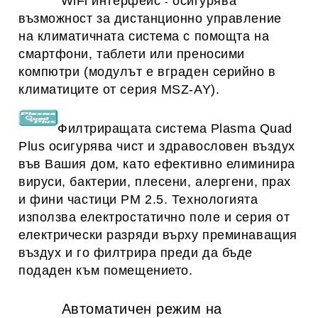
WiFi интерфейс
осигурява
-
възможност за дистанционно управление
на климатичната система с помощта на
смартфони, таблети или преносими
компютри (модулът е вграден серийно в
климатиците от серия MSZ-AY).
Филтриращата система
Plasma Quad 
Plus
 осигурява чист и здравословен въздух 
във Вашия дом, като ефективно елиминира 
вируси, бактерии, плесени, алергени, прах 
и фини частици PM 2.5. 
Технологията 
използва електростатично поле и серия от 
електрически разряди върху преминаващия 
въздух и го филтрира преди да бъде 
подаден към помещението.
Автоматичен режим на