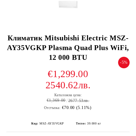
Климатик Mitsubishi Electric MSZ-
AY35VGKP Plasma Quad Plus WiFi,
12 000 BTU
-5%
€1,299.00
2540.62лв.
Каталожна цена:
€1,369.00
2677.53лв.
€70.00 (5.11%)
Отстъпка:
Код:
MSZ-AY35VGKP
Тегло:
39.000
кг