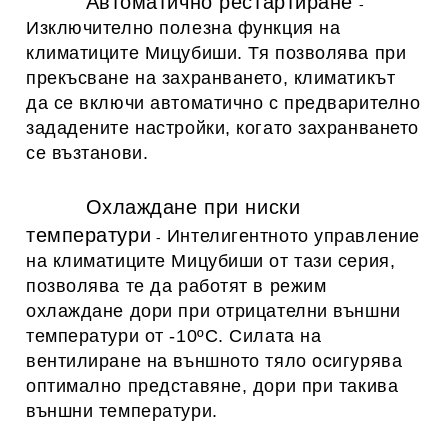
Автоматично рестартиране
-
Изключително полезна функция на
климатиците Мицубиши. Тя позволява при
прекъсване на захранването, климатикът
да се включи автоматично с предварително
зададените настройки, когато захранването
се възтанови.
Охлаждане при ниски
температури
Интелигентното управление
-
на климатиците Мицубиши от тази серия,
позволява те да работят в режим
охлаждане дори при отрицателни външни
температури от -10ºC. Силата на
вентилиране на външното тяло осигурява
оптимално представяне, дори при такива
външни температури.