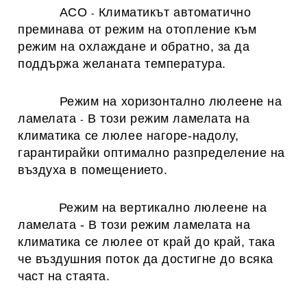
ACO
Климатикът автоматично
-
преминава от режим на отопление към
режим на охлаждане и обратно, за да
поддържа желаната температура.
Режим на хоризонтално люлеене на
ламелата
В този режим ламелата на
-
климатика се люлее нагоре-надолу,
гарантирайки оптимално разпределение на
въздуха в помещението.
Режим на
вертикално люлеене на
ламелата
-
В този режим ламелата на
климатика се люлее от край до край, така
че въздушния поток да достигне до всяка
част на стаята.