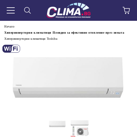
Начало
Хиперинверторни климатици Пловдив за ефективно отопление през зимата
Хиперинверторни климатици Toshiba