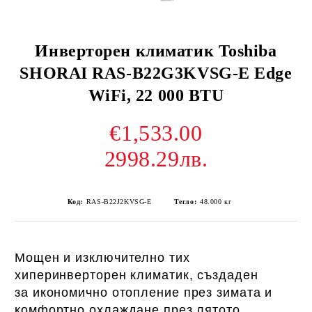
Инверторен климатик Toshiba
SHORAI RAS-B22G3KVSG-E Edge
WiFi, 22 000 BTU
€1,533.00
2998.29лв.
Код:
RAS-B22J2KVSG-E
Тегло:
48.000
кг
Мощен и изключително тих
хиперинверторен климатик, създаден
за
икономично отопление през зимата и
комфортно охлаждане през лятото
.