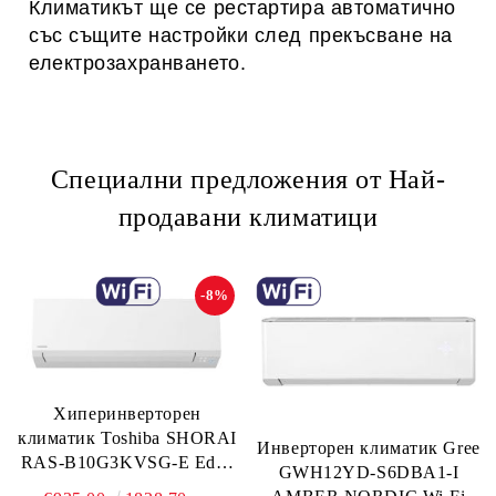
Климатикът ще се рестартира автоматично
със същите настройки след прекъсване на
електрозахранването.
Специални предложения от Най-
продавани климатици
-8%
Хиперинверторен
климатик Toshiba SHORAI
Инверторен климатик Gree
RAS-B10G3KVSG-E Edge
GWH12YD-S6DBA1-I
WiFi, 10 000 BTU