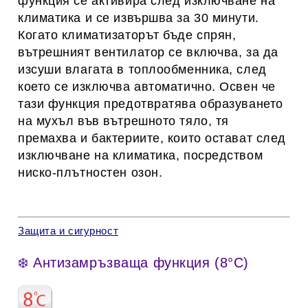
функция се активира след изключване на
климатика и се извършва за 30 минути.
Когато климатизаторът бъде спрян,
вътрешният вентилатор се включва, за да
изсуши влагата в топлообменника, след
което се изключва автоматично. Освен че
тази функция предотвратява образуването
на мухъл във вътрешното тяло, тя
премахва и бактериите, които остават след
изключване на климатика, посредством
ниско-плътностен озон.
Защита и сигурност
❄️ Антизамръзваща функция (8°C)