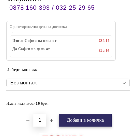
0878 160 393 / 032 25 29 65
Ориентировъчни цени за доставка
Извън София на цена от
€35.14
До София на цена от
€35.14
Избери монтаж:
Добави в желани
Има в наличност
10
броя