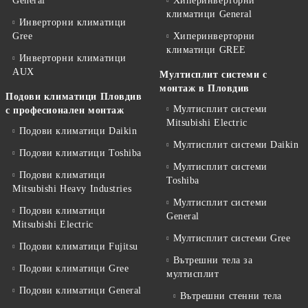
General
Хиперинверторни
климатици General
Инверторни климатици
Gree
Хиперинверторни
климатици GREE
Инверторни климатици
AUX
Мултисплит системи с
монтаж в Пловдив
Подови климатици Пловдив
Мултисплит системи
с професионален монтаж
Mitsubishi Electric
Подови климатици Daikin
Мултисплит системи Daikin
Подови климатици Toshiba
Мултисплит системи
Подови климатици
Toshiba
Mitsubishi Heavy Industries
Мултисплит системи
Подови климатици
General
Mitsubishi Electric
Мултисплит системи Gree
Подови климатици Fujitsu
Вътрешни тела за
Подови климатици Gree
мултисплит
Подови климатици General
Вътрешни стенни тела