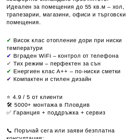
Идеален за помещения до 55 кв.м – хол,
трапезарии, магазини, офиси и търговски
помещения.
✔
Висок клас отопление дори при ниски
температури
✔
Вграден WiFi – контрол от телефона
✔
Тих режим – перфектен за сън
✔
Енергиен клас A++ – по-ниски сметки
✔
Компактен и стилен дизайн
⭐ 4.9 / 5 от клиенти
🛠 5000+ монтажа в Пловдив
✅ Гаранция + поддръжка + сервиз
📞 Поръчай сега или заяви безплатна
консултация: