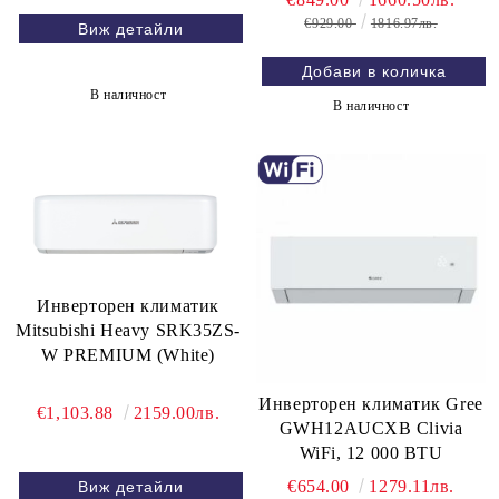
€929.00
1816.97лв.
Виж детайли
В наличност
В наличност
Инверторен климатик
Mitsubishi Heavy SRK35ZS-
W PREMIUM (White)
Инверторен климатик Gree
€1,103.88
2159.00лв.
GWH12AUCXB Clivia
WiFi, 12 000 BTU
€654.00
1279.11лв.
Виж детайли