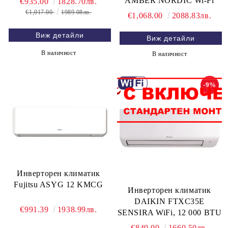
AMBER NORDIC Wi-Fi
€935.00
1828.70лв.
€1,017.00
1989.08лв.
€1,068.00
2088.83лв.
Виж детайли
Виж детайли
В наличност
В наличност
-9%
Инверторен климатик
Fujitsu ASYG 12 KMCG
Инверторен климатик
DAIKIN FTXC35E
€991.39
1938.99лв.
SENSIRA WiFi, 12 000 BTU
€849.00
1660.50лв.