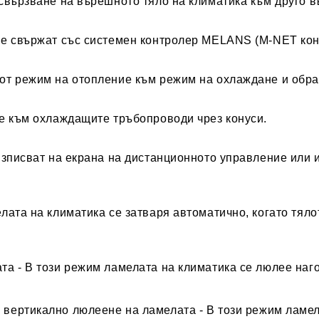
свързване на върешното тяло на климатика към друго в
 се свържат със системен контролер MELANS (M-NET кон
от режим на отопление към режим на охлаждане и обра
е към охлаждащите тръбопроводи чрез конуси.
изписват на екрана на дистанционното управление или 
лата на климатика се затваря автоматично, когато тяло
а - В този режим ламелата на климатика се люлее наг
 вертикално люлеене на ламелата - В този режим ламела