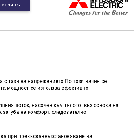
а с тази на напрежението.По този начин се
ата мощност се използва ефективно.
шния поток, насочен към тялото, въз основа на
 загуба на комфорт, следователно
ява при прекъсванвъзстановяване на