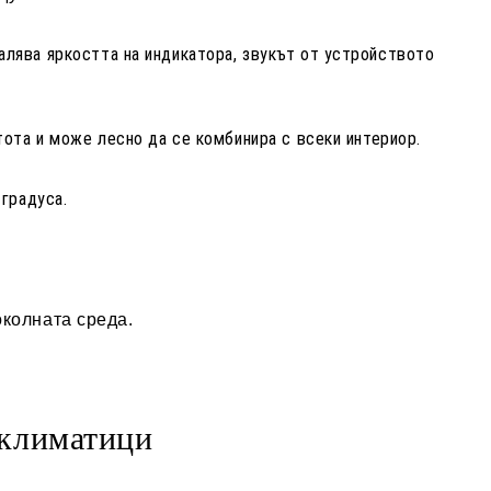
алява яркостта на индикатора, звукът от устройството
тота и може лесно да се комбинира с всеки интериор.
 градуса.
околната среда.
 климатици