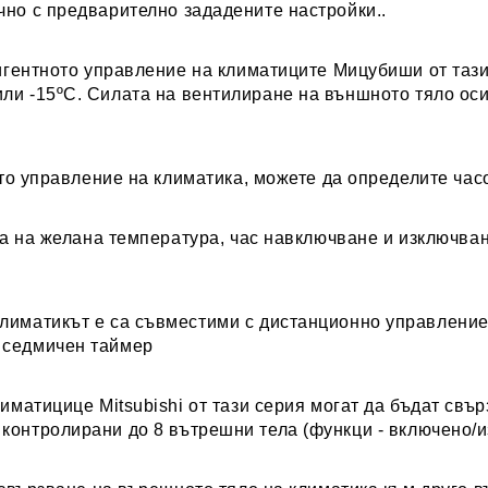
чно с предварително зададените настройки..
игентното управление на климатиците Мицубиши от тази
ли -15ºC. Силата на вентилиране на външното тяло ос
то управление на климатика, можете да определите час
ка на желана температура, час навключване и изключван
Климатикът е са съвместими с дистанционно управлени
 седмичен таймер
лиматицице Mitsubishi от тази серия могат да бъдат св
контролирани до 8 вътрешни тела (функци - включено/и