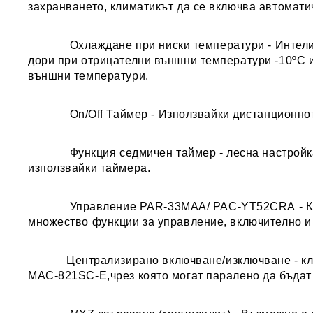
захранването, климатикът да се включва автомати
Охлаждане при ниски температури
- Интел
дори при отрицателни външни температури -10ºC и
външни температури.
On/Off Таймер
- Използвайки дистанционно
Функция седмичен таймер
- лесна настрой
използвайки таймера.
Управление PAR-33MAA/ PAC-YT52CRA
- 
множество функции за управление, включително и
Централизирано включване/изключване
- к
MAC-821SC-E,чрез която могат паралено да бъдат 