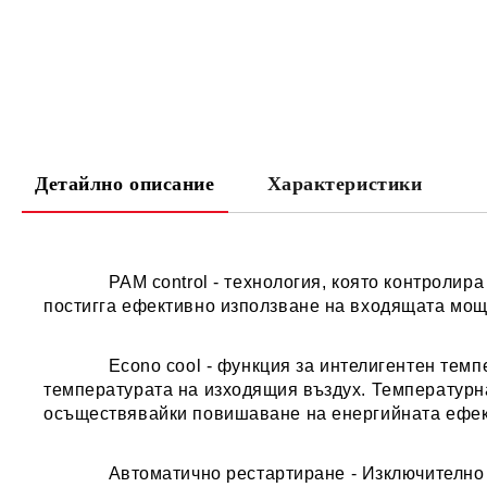
Детайлно описание
Характеристики
PAM control
- технология, която контролир
постигга ефективно използване на входящата мощн
Econo cool
- функция за интелигентен темпе
температурата на изходящия въздух. Температурна
осъществявайки повишаване на енергийната ефек
Автоматично рестартиране
- Изключително