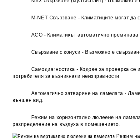
MXZ свързване (мултисплит)
- Възможно е 
M-NET Свързване
- Климатиците могат да
ACO
- Климатикът автоматично преминава 
Свързване с конуси
- Възможно е свързван
Самодиагностика
- Кодове за проверка се 
потребителя за възникнали неизправности.
Автоматично затваряне на ламелата
- Ламе
външен вид.
Режим
на хоризонтално люлеене на ламелат
разпределение на въздуха в помещението.
Режим
на