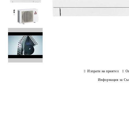
Изпрати на приятел
О
Информация за Съо