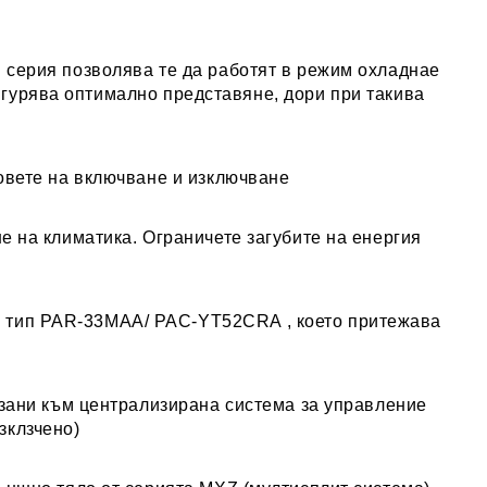
 серия позволява те да работят в режим охладнае
игурява оптимално представяне, дори при такива
овете на включване и изключване
е на климатика. Ограничете загубите на енергия
е тип PAR-33MAA/ PAC-YT52CRA , което притежава
ързани към централизирана система за управление
зклзчено)