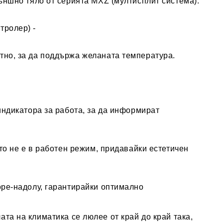
ъншно тяло от серията MXZ (мултисплит система).
тролер) -
тно, за да поддържа желаната температура.
индикатора за работа, за да информират
то не е в работен режим, придавайки естетичен
оре-надолу, гарантирайки оптимално
та на климатика се люлее от край до край така,