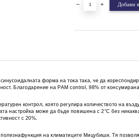
а синусоидалната форма на тока така, че да кореспондир
ост. Благодарение на PAM control, 98% от консумиран
ратурен контрол, която регулира количеството на възду
та настройка може да бъде повишена с 2°C без никаква
тивност с 20%.
 полезнафункция на климатиците Мицубиши. Тя позвол