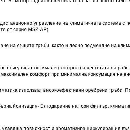
ен DC мотор задвижва вентилатора на външното тяло. Е
 дистанционно управление на климатичната система с 
ите от серия MSZ-AP)
ане на същите тръби, както и лесно подменяне на кли
ric осигуряват оптимален контрол на честотата на рабо
т максимален комфорт при минимална консумация на ен
иматика използват високоефективни оребрени тръби. П
бърна йонизация
- Блгодарение на този филтър, климати
 улавяща повърхност и ароматизира циркулиращия въз