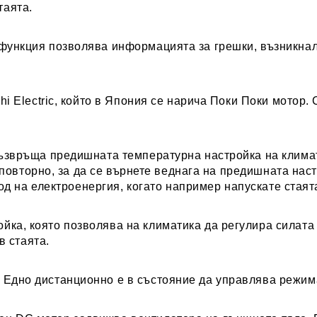
таята.
 функция позволява информацията за грешки, възникнал
shi Electric, който в Япония се нарича Поки Поки мотор.
възвръща предишната температурна настройка на климат
повторно, за да се върнете веднага на предишната нас
д на електроенергия, когато например напускате стаята
ойка, която позволява на климатика да регулира силата
в стаята.
Едно дистанционно е в състояние да управлява режима