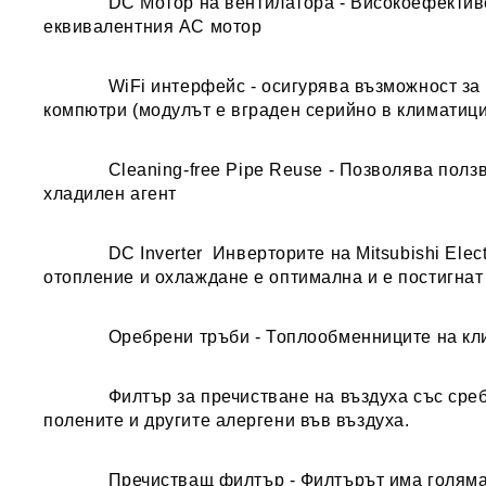
DC Мотор на вентилатора
- Високоефектив
еквивалентния AC мотор
WiFi интерфейс
- осигурява възможност за
компютри (модулът е вграден серийно в климатиц
Cleaning-free Pipe Reuse
- Позволява ползв
хладилен агент
DC Inverter
Инверторите на Mitsubishi Elect
отопление и охлаждане е оптимална и е постигна
Оребрени тръб
и - Топлообменниците на кл
Филтър за пречистване на въздуха със сре
полените и другите алергени във въздуха.
Пречистващ филтър
- Филтърът има голяма