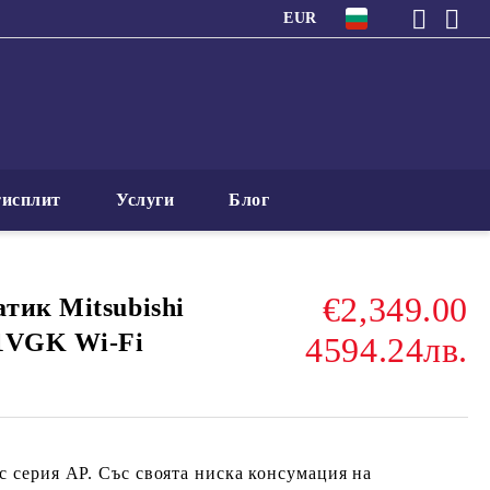
EUR
исплит
Услуги
Блог
€2,349.00
тик Mitsubishi
71VGK Wi-Fi
4594.24лв.
ic
серия
AP
. Със своята ниска консумация на