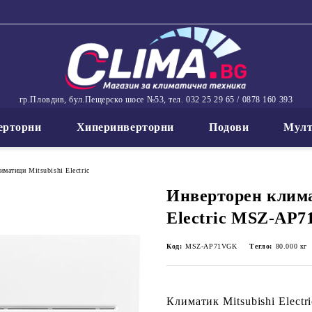
гр.Пловдив, бул.Пещерско шосе №53, тел. 032 25 29 65 / 0878 160 393
ерторни
Хиперинверторни
Подови
Мулт
матици Mitsubishi Electric
Инверторен клима
Electric MSZ-AP
Код:
MSZ-AP71VGK
Тегло:
80.000
кг
Климатик
Mitsubishi Electr