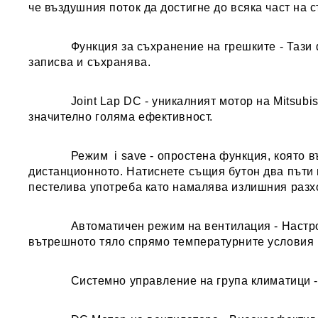
че въздушния поток да достигне до всяка част на с
Функция за съхранение на грешките
- Тази
записва и съхранява.
Joint Lap DC
- уникалният мотор на Mitsubi
значително голяма ефективност.
Режим i save
- опростена функция, която 
дистанционното. Натиснете същия бутон два пъти 
пестелива употреба като намалява излишния разхо
Автоматичен режим на вентилация
- Настр
вътрешното тяло спрямо температурните условия 
Системно управление на група климатици -