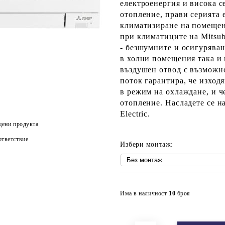
електроенергия и висока с
отопление
, прави серията
климатизиране на помеще
при климатиците на Mitsubi
-
безшумните
и осигурява
в холни помещения така и
въздушен отвод с възможн
поток гарантира, че изход
в режим на охлаждане, и ч
отопление. Насладете се н
Electric
.
цени продукта
тветствие
Избери монтаж:
Има в наличност
10
броя