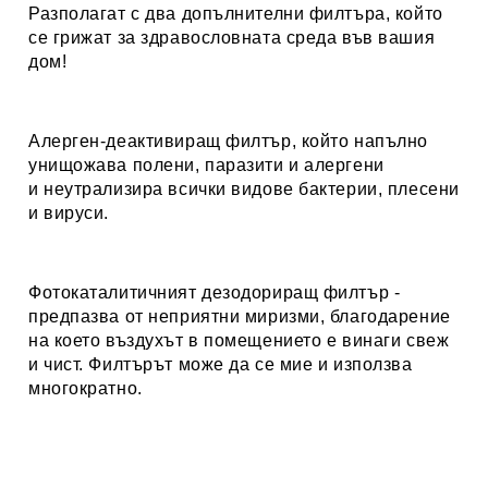
Разполагат с два допълнителни филтъра, който
се грижат за здравословната среда във вашия
дом!
Алерген-деактивиращ филтър, който напълно
унищожава полени, паразити и алергени
и неутрализира всички видове бактерии, плесени
и вируси.
Фотокаталитичният дезодориращ филтър -
предпазва от неприятни миризми, благодарение
на което въздухът в помещението е винаги свеж
и чист. Филтърът може да се мие и използва
многократно.