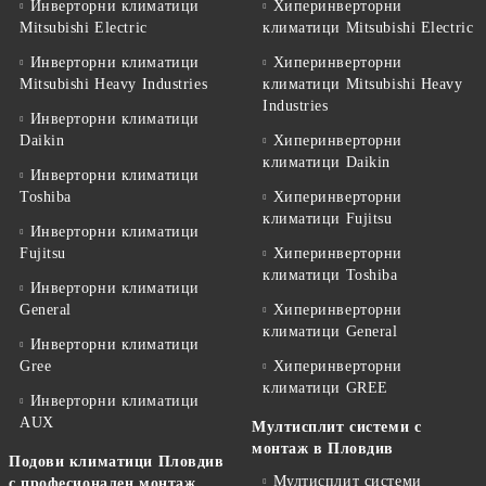
Инверторни климатици
Хиперинверторни
Mitsubishi Electric
климатици Mitsubishi Electric
Инверторни климатици
Хиперинверторни
Mitsubishi Heavy Industries
климатици Mitsubishi Heavy
Industries
Инверторни климатици
Daikin
Хиперинверторни
климатици Daikin
Инверторни климатици
Toshiba
Хиперинверторни
климатици Fujitsu
Инверторни климатици
Fujitsu
Хиперинверторни
климатици Toshiba
Инверторни климатици
General
Хиперинверторни
климатици General
Инверторни климатици
Gree
Хиперинверторни
климатици GREE
Инверторни климатици
AUX
Мултисплит системи с
монтаж в Пловдив
Подови климатици Пловдив
Мултисплит системи
с професионален монтаж