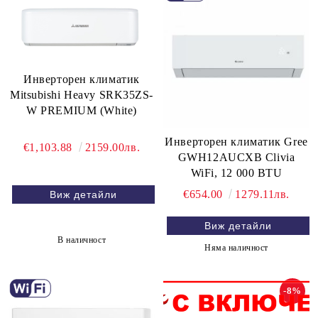
Инверторен климатик
Mitsubishi Heavy SRK35ZS-
W PREMIUM (White)
Инверторен климатик Gree
€1,103.88
2159.00лв.
GWH12AUCXB Clivia
WiFi, 12 000 BTU
€654.00
1279.11лв.
Виж детайли
Виж детайли
В наличност
Няма наличност
-8%