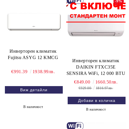
-9%
Инверторен климатик
Fujitsu ASYG 12 KMCG
Инверторен климатик
DAIKIN FTXC35E
€991.39
1938.99лв.
SENSIRA WiFi, 12 000 BTU
€849.00
1660.50лв.
€929.00
1816.97лв.
Виж детайли
В наличност
В наличност