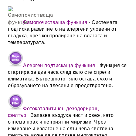
Самопочистваща функция
- Системата
подтиска развитието на алергени уловени от
въздуха, чрез контролиране на влагата и
температурата.
Алерген подтискаща функция
Функция се
-
стартира за два часа след като сте спрели
климатика. Вътрешното тяло остава сухо и
образуването на плесени е предотвратено.
Фотокаталитичен дезодориращ
филтър
Запазва въздуха чист и свеж, като
-
отнема прах и неприятни миризми. Чрез
измиване и излагане на слънчева светлина,
филтъра може да се ползва многократно.