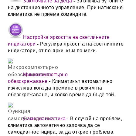
Заключване за деца
Заключва бутоните
-
на дистанционното управление. При натискане
климатика не приема командите.
Настройка яркостта на светлинните
индикатори
Регулира яркостта на светлинните
-
индикатори, от по-ярки, към по-меки.
Микрокомпютърно
обезскрежаване
- Климатикът автоматично
изчислява кога да премине в режим на
обезскрежаване, и колко време да бъде той.
Самодиагностика
- В случай на проблем,
климатика автоматично започва да се
самодиагностицира, за да открие проблема.