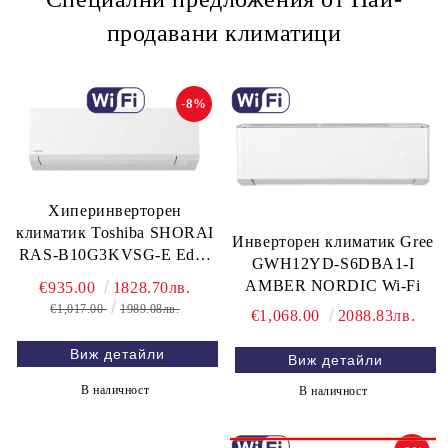
продавани климатици
-8%
Хиперинверторен
климатик Toshiba SHORAI
Инверторен климатик Gree
RAS-B10G3KVSG-E Edge
GWH12YD-S6DBA1-I
WiFi, 10 000 BTU
AMBER NORDIC Wi-Fi
€935.00
1828.70лв.
€1,017.00
1989.08лв.
€1,068.00
2088.83лв.
Виж детайли
Виж детайли
В наличност
В наличност