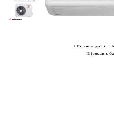
Изпрати на приятел
О
Информация за Съо