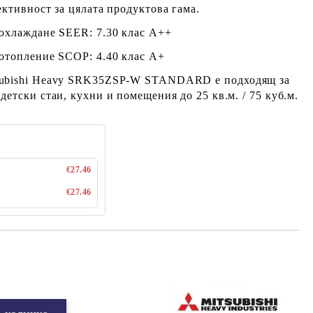
ективност за цялата продуктова гама.
 охлаждане SEER: 7.30 клас А++
 отопление SCOP: 4.40 клас А+
subishi Heavy SRK35ZSP-W STANDARD е подходящ за
детски стаи, кухни и помещения до 25 кв.м. / 75 куб.м.
€27.46
€27.46
Добави в желани