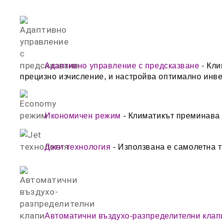
Адаптивно управление с предсказване
-
Кли
прецизно изчисление, и настройва оптимално инве
Икономичен режим
- Климатикът преминава 
Джет технология
- Използвана е самолетна т
Автоматични въздухо-разпределителни клап