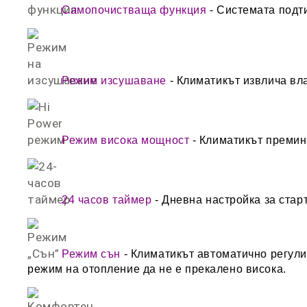
Самопочистваща функция
- Системата подти
Режим изсушаване
- Климатикът извлича вл
Режим висока мощност
- Климатикът премина
24 часов таймер
-
Дневна настройка за стар
Режим сън
- Климатикът автоматично регули
режим на отопление да не е прекалено висока.