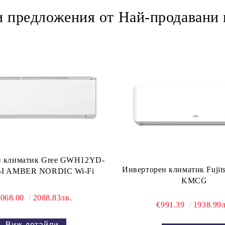
 предложения от Най-продавани
н климатик Gree GWH12YD-
Инверторен климатик Fuji
-I AMBER NORDIC Wi-Fi
KMCG
,068.00
2088.83лв.
€991.39
1938.99л
Виж детайли