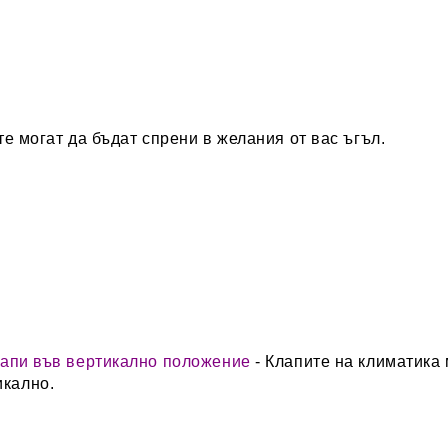
те могат да бъдат спрени в желания от вас ъгъл.
лапи във вертикално положение
- Клапите на климатика 
икално.