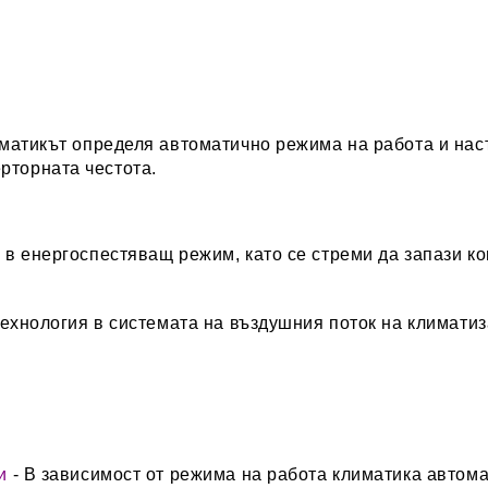
матикът определя автоматично режима на работа и наст
рторната честота.
в енергоспестяващ режим, като се стреми да запази к
ехнолoгия в системата на въздушния поток на климатиз
и
- В зависимост от режима на работа климатика автом