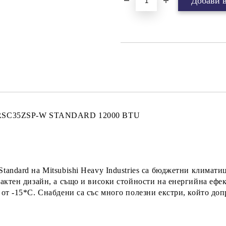
-W/RSC35ZSP-W STANDARD 12000 BTU
tandard на
Mitsubishi Heavy Industries са бюджетни климати
актен дизайн, а също и високи стойности на енергийна ефе
от -15*C. Снабдени са със много полезни екстри, който до