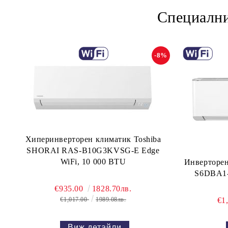
Специални
-8%
Хиперинверторен климатик Toshiba
SHORAI RAS-B10G3KVSG-E Edge
WiFi, 10 000 BTU
Инверторе
S6DBA1
€935.00
1828.70лв.
€1
€1,017.00
1989.08лв.
Виж детайли