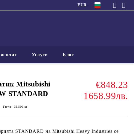
EUR
исплит
Услуги
Блог
€848.23
тик Mitsubishi
-W STANDARD
1658.99лв.
Тегло:
35.500
кг
рията STANDARD на Mitsubishi Heavy Industries се