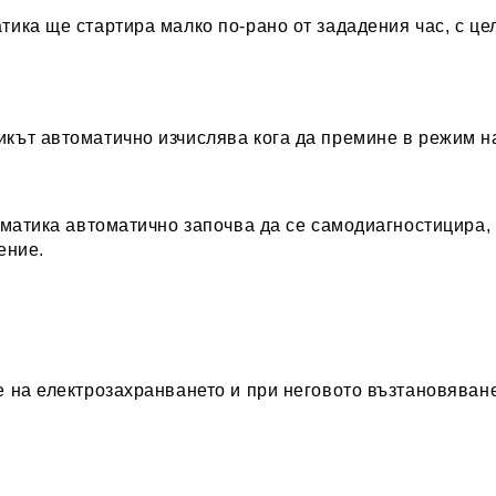
ика ще стартира малко по-рано от зададения час, с це
икът автоматично изчислява кога да премине в режим на
иматика автоматично започва да се самодиагностицира, 
ение.
 на електрозахранването и при неговото възтановяване