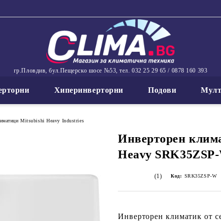
гр.Пловдив, бул.Пещерско шосе №53, тел. 032 25 29 65 / 0878 160 393
ерторни
Хиперинверторни
Подови
Мулт
матици Mitsubishi Heavy Industries
Инверторен клима
Heavy SRK35ZSP
(1)
Код:
SRK35ZSP-W
Инверторен климатик от се